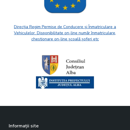
Direcția Regim Permise de Conducere și Înmatriculare a
Vehiculelor. Disponibilitate on-line număr înmatriculare,
chestionare on-line școală șoferi etc
Informații site