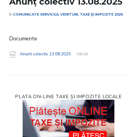
Anunț colectiv 13.08.2025
în
COMUNICATE SERVICIUL VENITURI, TAXE ȘI IMPOZITE 2025
Documente
File
pdf
File
Anunt colectiv 13.08.2025
396 kB
extension:
size:
PLATA ON-LINE TAXE ȘI IMPOZITE LOCALE