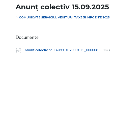
Anunț colectiv 15.09.2025
în
COMUNICATE SERVICIUL VENITURI, TAXE ȘI IMPOZITE 2025
Documente
File
pdf
File
Anunt colectiv nr. 14089.015.09.2025_000008
362 kB
extens
size: