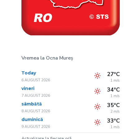
Vremea la Ocna Mureș
Today
27°C
6 AUGUST 2026
1 m/s
vineri
34°C
7 AUGUST 2026
1 m/s
sâmbătă
35°C
8 AUGUST 2026
2 m/s
duminică
33°C
9 AUGUST 2026
1 m/s
Actualizare la fiecare oră.