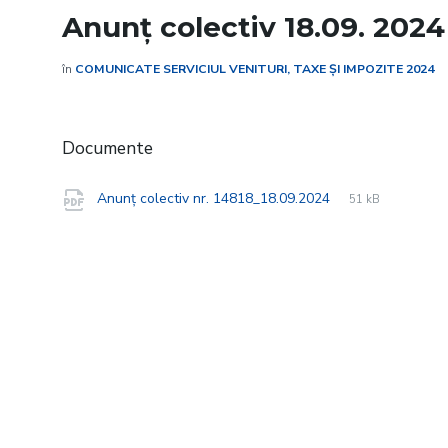
Anunț colectiv 18.09. 2024
în
COMUNICATE SERVICIUL VENITURI, TAXE ȘI IMPOZITE 2024
Documente
File
pdf
File
Anunț colectiv nr. 14818_18.09.2024
51 kB
extension:
size: