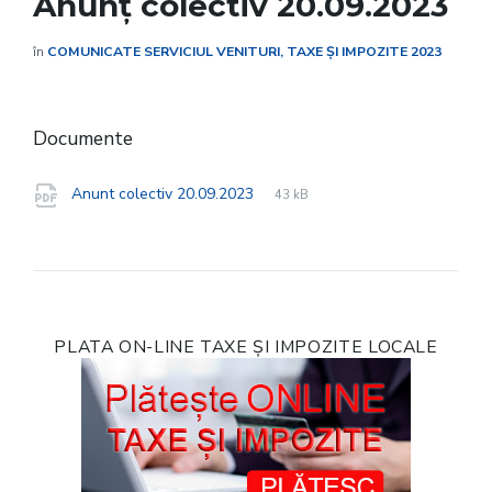
Anunț colectiv 20.09.2023
în
COMUNICATE SERVICIUL VENITURI, TAXE ȘI IMPOZITE 2023
Documente
File
pdf
File
Anunt colectiv 20.09.2023
43 kB
extension:
size:
PLATA ON-LINE TAXE ȘI IMPOZITE LOCALE