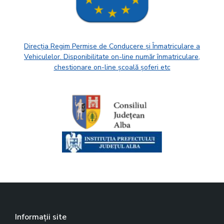
Direcția Regim Permise de Conducere și Înmatriculare a
Vehiculelor. Disponibilitate on-line număr înmatriculare,
chestionare on-line școală șoferi etc
Informații site