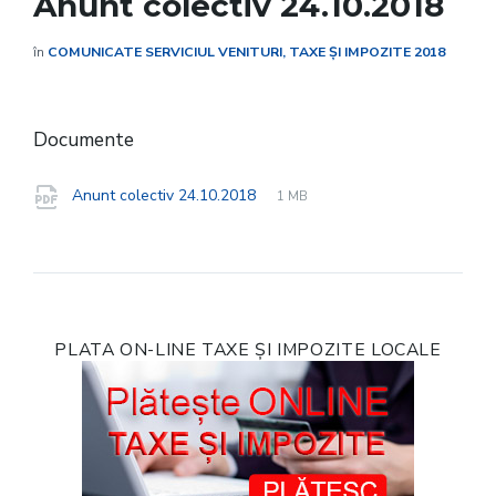
Anunt colectiv 24.10.2018
în
COMUNICATE SERVICIUL VENITURI, TAXE ȘI IMPOZITE 2018
Documente
File
pdf
File
Anunt colectiv 24.10.2018
1 MB
extension:
size:
PLATA ON-LINE TAXE ȘI IMPOZITE LOCALE