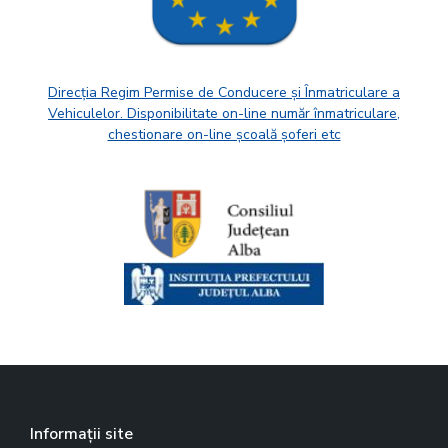
Direcția Regim Permise de Conducere și Înmatriculare a
Vehiculelor. Disponibilitate on-line număr înmatriculare,
chestionare on-line școală șoferi etc
Informații site