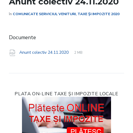
Anunt colectiv 24.11.2020
în
COMUNICATE SERVICIUL VENITURI, TAXE ȘI IMPOZITE 2020
Documente
File
pdf
File
Anunt colectiv 24.11.2020
2 MB
extension:
size:
PLATA ON-LINE TAXE ȘI IMPOZITE LOCALE