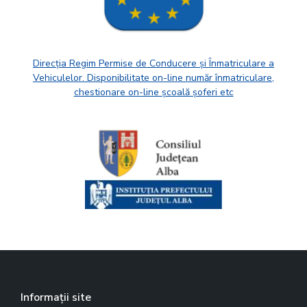
Direcția Regim Permise de Conducere și Înmatriculare a
Vehiculelor. Disponibilitate on-line număr înmatriculare,
chestionare on-line școală șoferi etc
Informații site