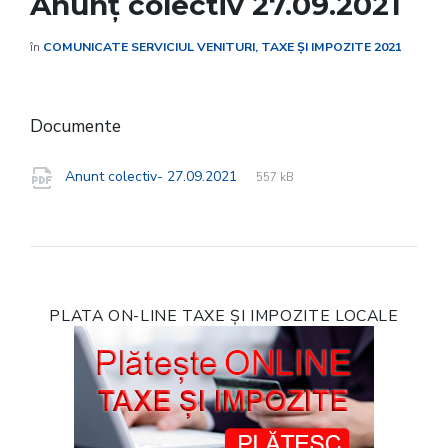
Anunț colectiv 27.09.2021
în
COMUNICATE SERVICIUL VENITURI, TAXE ȘI IMPOZITE 2021
Documente
File
pdf
File
Anunt colectiv- 27.09.2021
557 kB
extension:
size:
PLATA ON-LINE TAXE ȘI IMPOZITE LOCALE