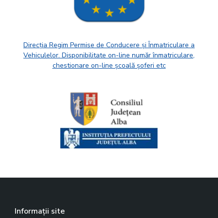
Direcția Regim Permise de Conducere și Înmatriculare a
Vehiculelor. Disponibilitate on-line număr înmatriculare,
chestionare on-line școală șoferi etc
Informații site