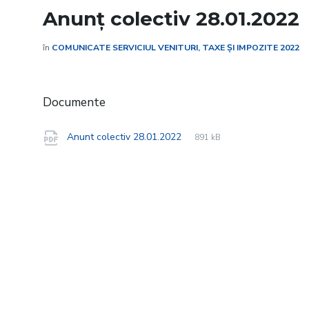
Anunț colectiv 28.01.2022
în
COMUNICATE SERVICIUL VENITURI, TAXE ȘI IMPOZITE 2022
Documente
File
pdf
File
Anunt colectiv 28.01.2022
891 kB
extension:
size: