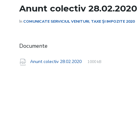
Anunt colectiv 28.02.2020
în
COMUNICATE SERVICIUL VENITURI, TAXE ȘI IMPOZITE 2020
Documente
File
pdf
File
Anunt colectiv 28.02.2020
1000 kB
extension:
size: