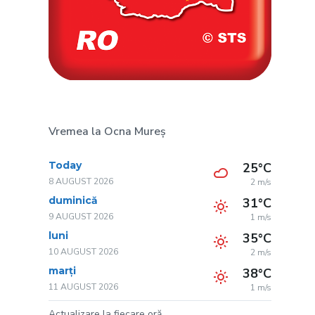
Vremea la Ocna Mureș
Today
25°C
8 AUGUST 2026
2 m/s
duminică
31°C
9 AUGUST 2026
1 m/s
luni
35°C
10 AUGUST 2026
2 m/s
marți
38°C
11 AUGUST 2026
1 m/s
Actualizare la fiecare oră.