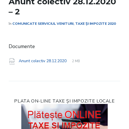
Anunt colectiv 28.12.2020
– 2
în
COMUNICATE SERVICIUL VENITURI, TAXE ȘI IMPOZITE 2020
Documente
File
pdf
File
Anunt colectiv 28.12.2020
2 MB
extension:
size:
PLATA ON-LINE TAXE ȘI IMPOZITE LOCALE