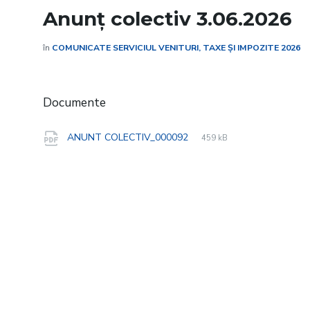
Anunț colectiv 3.06.2026
în
COMUNICATE SERVICIUL VENITURI, TAXE ȘI IMPOZITE 2026
Documente
File
pdf
File
ANUNT COLECTIV_000092
459 kB
extension:
size: