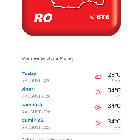
Vremea la Ocna Mureș
Today
28°C
6 AUGUST 2026
5 m/s
vineri
34°C
7 AUGUST 2026
1 m/s
sâmbătă
34°C
8 AUGUST 2026
1 m/s
duminică
34°C
9 AUGUST 2026
1 m/s
Actualizare la fiecare oră.