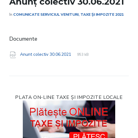
Anunț colectiv 30.06.2021
în
COMUNICATE SERVICIUL VENITURI, TAXE ȘI IMPOZITE 2021
Documente
File
pdf
File
Anunt colectiv 30.06.2021
953 kB
extension:
size:
PLATA ON-LINE TAXE ȘI IMPOZITE LOCALE