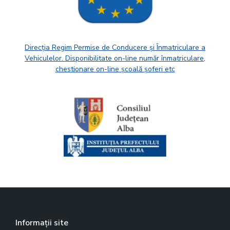
Direcția Regim Permise de Conducere și Înmatriculare a
Vehiculelor. Disponibilitate on-line număr înmatriculare,
chestionare on-line școală șoferi etc
Informații site