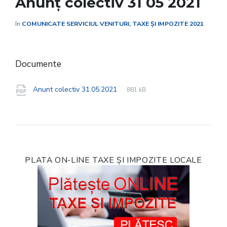
Anunț colectiv 31 05 2021
în
COMUNICATE SERVICIUL VENITURI, TAXE ȘI IMPOZITE 2021
Documente
File
pdf
File
Anunt colectiv 31.05.2021
881 kB
extension:
size:
PLATA ON-LINE TAXE ȘI IMPOZITE LOCALE