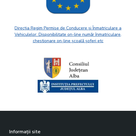
Direcția Regim Permise de Conducere și Înmatriculare a
Vehiculelor. Disponibilitate on-line număr înmatriculare,
chestionare on-line școală șoferi etc
Informații site