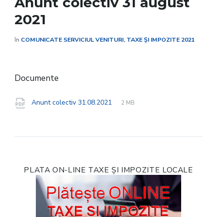
Anunt colectiv 31 august
2021
în
COMUNICATE SERVICIUL VENITURI, TAXE ȘI IMPOZITE 2021
Documente
File
pdf
File
Anunt colectiv 31.08.2021
2 MB
extension:
size:
PLATA ON-LINE TAXE ȘI IMPOZITE LOCALE