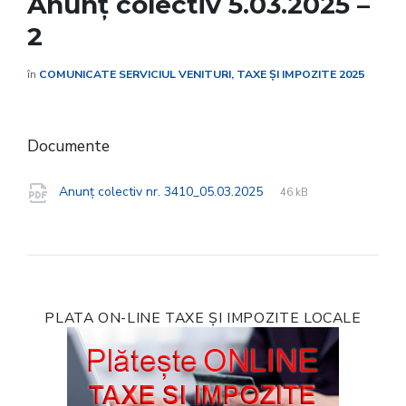
Anunț colectiv 5.03.2025 –
2
în
COMUNICATE SERVICIUL VENITURI, TAXE ȘI IMPOZITE 2025
Documente
File
pdf
File
Anunț colectiv nr. 3410_05.03.2025
46 kB
extension:
size:
PLATA ON-LINE TAXE ȘI IMPOZITE LOCALE