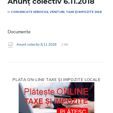
Anunț colectiv 6.11.2018
în
COMUNICATE SERVICIUL VENITURI, TAXE ȘI IMPOZITE 2018
Documente
File
pdf
File
Anunt colectiv 6.11.2018
2 MB
extension:
size:
PLATA ON-LINE TAXE ȘI IMPOZITE LOCALE