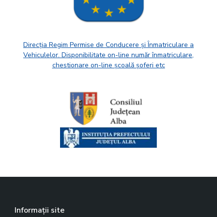
Direcția Regim Permise de Conducere și Înmatriculare a
Vehiculelor. Disponibilitate on-line număr înmatriculare,
chestionare on-line școală șoferi etc
Informații site