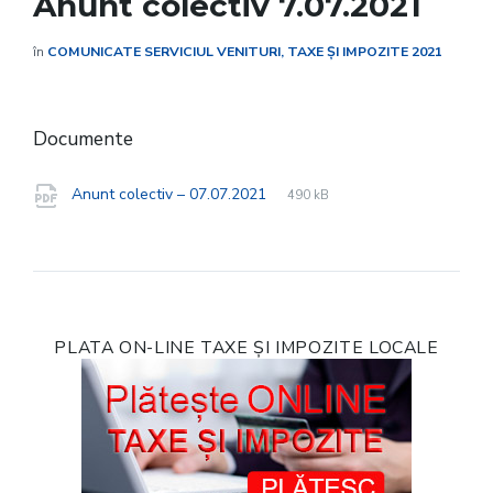
Anunt colectiv 7.07.2021
în
COMUNICATE SERVICIUL VENITURI, TAXE ȘI IMPOZITE 2021
Documente
File
pdf
File
Anunt colectiv – 07.07.2021
490 kB
extension:
size:
PLATA ON-LINE TAXE ȘI IMPOZITE LOCALE