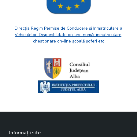
Direcția Regim Permise de Conducere și Înmatriculare a
Vehiculelor. Disponibilitate on-line număr înmatriculare,
chestionare on-line școală șoferi etc
Informații site