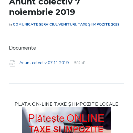
Anunt colectiv 7
noiembrie 2019
în
COMUNICATE SERVICIUL VENITURI, TAXE ȘI IMPOZITE 2019
Documente
File
pdf
File
Anunt colectiv 07.11.2019
582 kB
extension:
size:
PLATA ON-LINE TAXE ȘI IMPOZITE LOCALE