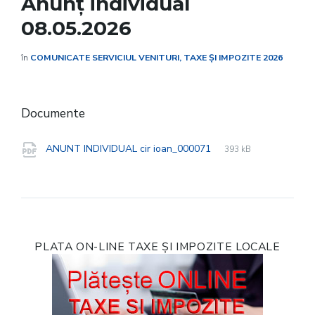
Anunț individual
08.05.2026
în
COMUNICATE SERVICIUL VENITURI, TAXE ȘI IMPOZITE 2026
Documente
File
pdf
File
ANUNT INDIVIDUAL cir ioan_000071
393 kB
extension:
size:
PLATA ON-LINE TAXE ȘI IMPOZITE LOCALE