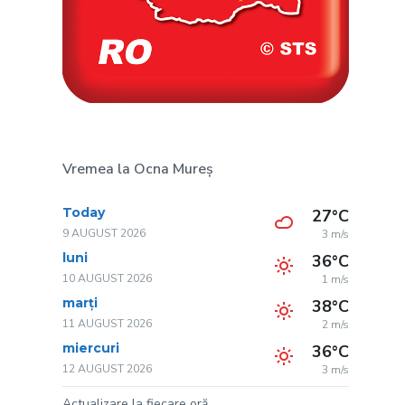
Vremea la Ocna Mureș
Today
27°C
9 AUGUST 2026
3 m/s
luni
36°C
10 AUGUST 2026
1 m/s
marți
38°C
11 AUGUST 2026
2 m/s
miercuri
36°C
12 AUGUST 2026
3 m/s
Actualizare la fiecare oră.