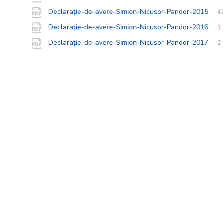
extension
size:
Fi
p
Fi
Declarație-de-avere-Simion-Nicusor-Pandor-2015
4
ex
si
Fi
p
Fi
Declarație-de-avere-Simion-Nicusor-Pandor-2016
1
ex
si
Fi
p
Fi
Declarație-de-avere-Simion-Nicusor-Pandor-2017
2
ex
si