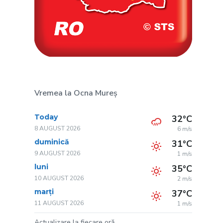
Vremea la Ocna Mureș
Today
32°C
8 AUGUST 2026
6 m/s
duminică
31°C
9 AUGUST 2026
1 m/s
luni
35°C
10 AUGUST 2026
2 m/s
marți
37°C
11 AUGUST 2026
1 m/s
Actualizare la fiecare oră.