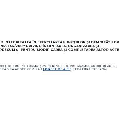
IND INTEGRITATEA ÎN EXERCITAREA FUNCŢIILOR ŞI DEMNITĂŢILOR
NR. 144/2007 PRIVIND ÎNFIINŢAREA, ORGANIZAREA ŞI
 PRECUM ŞI PENTRU MODIFICAREA ŞI COMPLETAREA ALTOR ACTE
TABLE DOCUMENT FORMAT) AVEŢI NEVOIE DE PROGRAMUL ADOBE READER.
PE PAGINA ADOBE.COM SAU
[ DIRECT DE AICI ]
(LEGĂTURĂ EXTERNĂ).
:
:
: