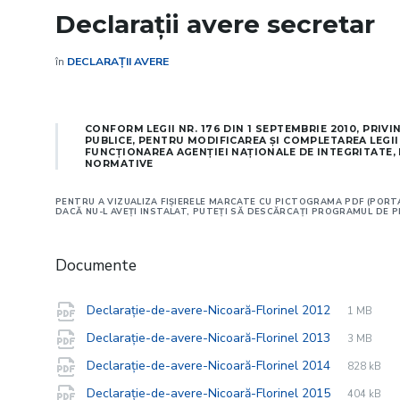
Declarații avere secretar
în
DECLARAȚII AVERE
CONFORM LEGII NR. 176 DIN 1 SEPTEMBRIE 2010, PRIV
PUBLICE, PENTRU MODIFICAREA ŞI COMPLETAREA LEGII 
FUNCŢIONAREA AGENŢIEI NAŢIONALE DE INTEGRITATE,
NORMATIVE
PENTRU A VIZUALIZA FIŞIERELE MARCATE CU PICTOGRAMA PDF (POR
DACĂ NU-L AVEŢI INSTALAT, PUTEŢI SĂ DESCĂRCAŢI PROGRAMUL DE 
Documente
File
pdf
File
Declarație-de-avere-Nicoară-Florinel 2012
1 MB
extension
size:
File
pdf
File
Declarație-de-avere-Nicoară-Florinel 2013
3 MB
extension
size:
File
pdf
File
Declarație-de-avere-Nicoară-Florinel 2014
828 kB
extension
size:
File
pdf
File
Declarație-de-avere-Nicoară-Florinel 2015
404 kB