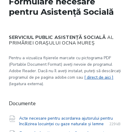
Formulare necesare
pentru Asistență Socială
SERVICIUL PUBLIC ASISTENȚĂ SOCIALĂ
AL
PRIMĂRIEI ORAȘULUI OCNA MUREȘ
Pentru a vizualiza fișierele marcate cu pictograma PDF
(Portable Document Format) aveți nevoie de programul
Adobe Reader. Dacă nu îl aveți instalat, puteți să descărcați
programul de pe pagina adobe.com sau
[ direct de aici ]
(legatura externa).
Documente
Acte necesare pentru acordarea ajutorului pentru
File
pdf
File
încălzirea locuinței cu gaze naturale și lemne
229 kB
extension:
size: