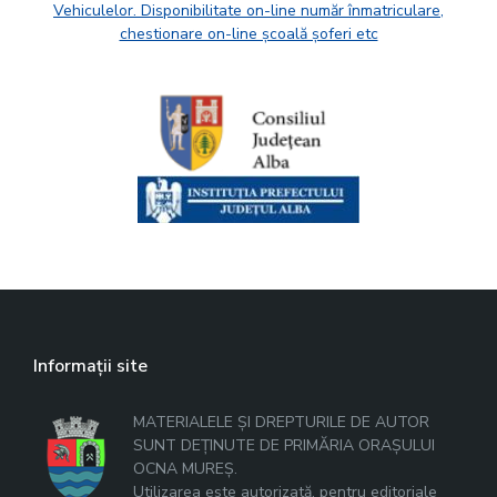
Vehiculelor. Disponibilitate on-line număr înmatriculare,
chestionare on-line școală șoferi etc
Informații site
MATERIALELE ȘI DREPTURILE DE AUTOR
SUNT DEȚINUTE DE PRIMĂRIA ORAȘULUI
OCNA MUREȘ.
Utilizarea este autorizată, pentru editoriale