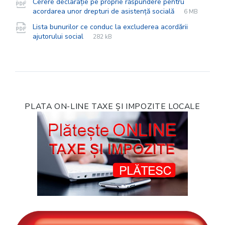
Cerere declarație pe proprie răspundere pentru
File
pdf
File
acordarea unor drepturi de asistență socială
6 MB
extension:
size:
Lista bunurilor ce conduc la excluderea acordării
File
pdf
File
ajutorului social
282 kB
extension:
size:
PLATA ON-LINE TAXE ȘI IMPOZITE LOCALE