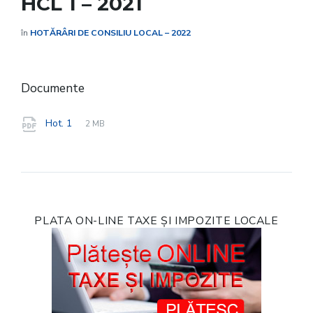
HCL 1 – 2021
în
HOTĂRÂRI DE CONSILIU LOCAL – 2022
Documente
File
pdf
File
Hot. 1
2 MB
extension:
size:
PLATA ON-LINE TAXE ȘI IMPOZITE LOCALE