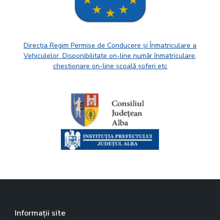
Direcția Regim Permise de Conducere și Înmatriculare a
Vehiculelor. Disponibilitate on-line număr înmatriculare,
chestionare on-line școală șoferi etc
Informații site