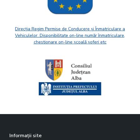
Direcția Regim Permise de Conducere și Înmatriculare a
Vehiculelor. Disponibilitate on-line număr înmatriculare,
chestionare on-line școală șoferi etc
Informații site