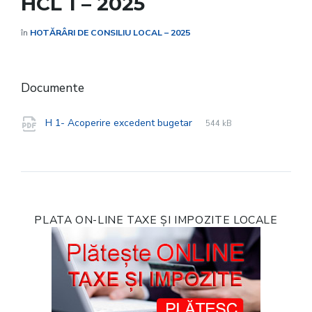
HCL 1 – 2025
în
HOTĂRÂRI DE CONSILIU LOCAL – 2025
Documente
File
pdf
File
H 1- Acoperire excedent bugetar
544 kB
extension:
size:
PLATA ON-LINE TAXE ȘI IMPOZITE LOCALE