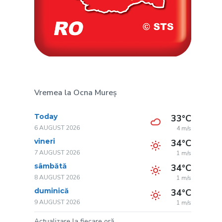
Vremea la Ocna Mureș
Today
33°C
6 AUGUST 2026
4 m/s
vineri
34°C
7 AUGUST 2026
1 m/s
sâmbătă
34°C
8 AUGUST 2026
1 m/s
duminică
34°C
9 AUGUST 2026
1 m/s
Actualizare la fiecare oră.