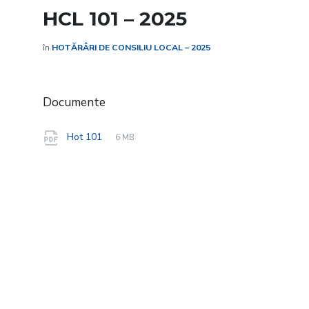
HCL 101 – 2025
în
HOTĂRÂRI DE CONSILIU LOCAL – 2025
Documente
File
pdf
File
Hot 101
6 MB
extension:
size: