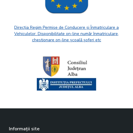
Direcția Regim Permise de Conducere și Înmatriculare a
Vehiculelor. Disponibilitate on-line număr înmatriculare,
chestionare on-line școală șoferi etc
Informații site