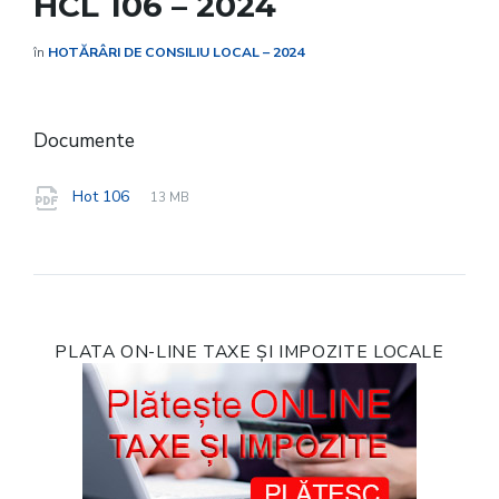
HCL 106 – 2024
în
HOTĂRÂRI DE CONSILIU LOCAL – 2024
Documente
File
pdf
File
Hot 106
13 MB
extension:
size:
PLATA ON-LINE TAXE ȘI IMPOZITE LOCALE