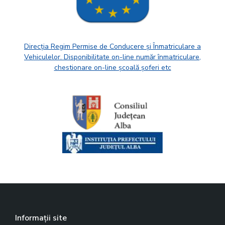
Direcția Regim Permise de Conducere și Înmatriculare a
Vehiculelor. Disponibilitate on-line număr înmatriculare,
chestionare on-line școală șoferi etc
Informații site