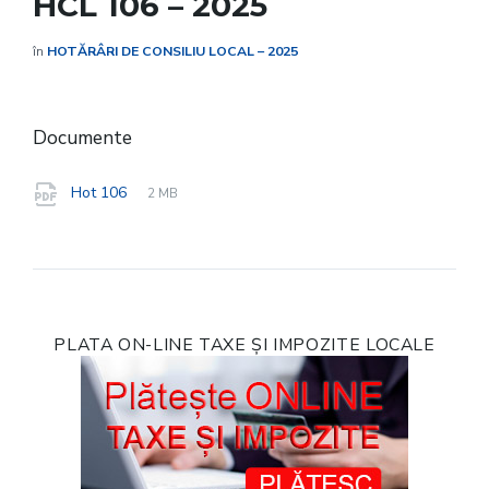
HCL 106 – 2025
în
HOTĂRÂRI DE CONSILIU LOCAL – 2025
Documente
File
pdf
File
Hot 106
2 MB
extension:
size:
PLATA ON-LINE TAXE ȘI IMPOZITE LOCALE