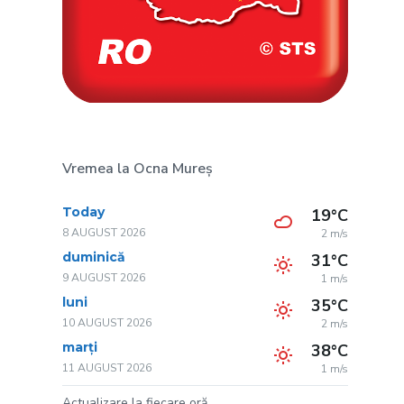
Vremea la Ocna Mureș
Today
19°C
8 AUGUST 2026
2 m/s
duminică
31°C
9 AUGUST 2026
1 m/s
luni
35°C
10 AUGUST 2026
2 m/s
marți
38°C
11 AUGUST 2026
1 m/s
Actualizare la fiecare oră.