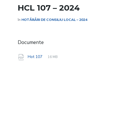
HCL 107 – 2024
în
HOTĂRÂRI DE CONSILIU LOCAL – 2024
Documente
File
pdf
File
Hot 107
16 MB
extension:
size: