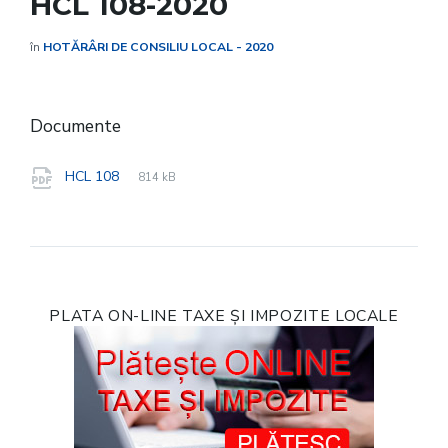
HCL 108-2020
în
HOTĂRÂRI DE CONSILIU LOCAL - 2020
Documente
File
pdf
File
HCL 108
814 kB
extension:
size:
PLATA ON-LINE TAXE ȘI IMPOZITE LOCALE