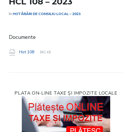
HCL 108 – 2023
în
HOTĂRÂRI DE CONSILIU LOCAL – 2023
Documente
File
pdf
File
Hot 108
841 kB
extension:
size:
PLATA ON-LINE TAXE ȘI IMPOZITE LOCALE