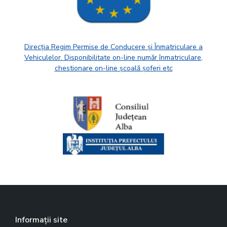
Direcția Regim Permise de Conducere și Înmatriculare a
Vehiculelor. Disponibilitate on-line număr înmatriculare,
chestionare on-line școală șoferi etc
Informații site