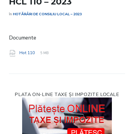
HCL 110 – 2023
în
HOTĂRÂRI DE CONSILIU LOCAL – 2023
Documente
File
pdf
File
Hot 110
5 MB
extension:
size:
PLATA ON-LINE TAXE ȘI IMPOZITE LOCALE