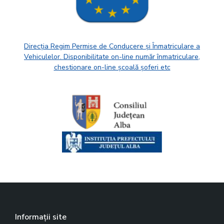
Direcția Regim Permise de Conducere și Înmatriculare a
Vehiculelor. Disponibilitate on-line număr înmatriculare,
chestionare on-line școală șoferi etc
Informații site