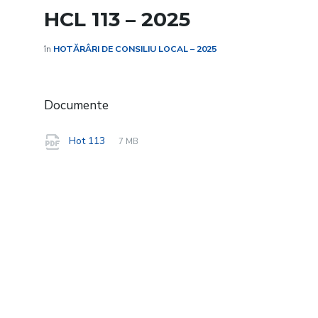
HCL 113 – 2025
în
HOTĂRÂRI DE CONSILIU LOCAL – 2025
Documente
File
pdf
File
Hot 113
7 MB
extension:
size: