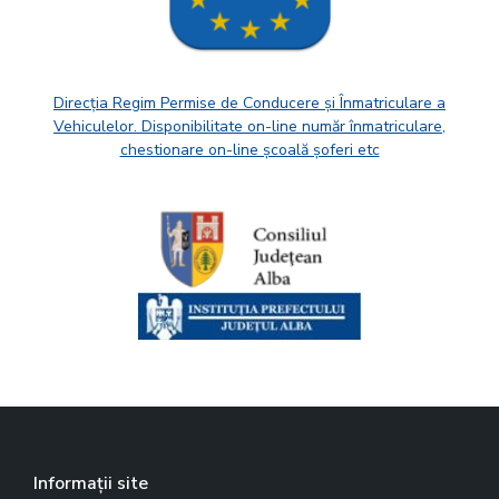
Direcția Regim Permise de Conducere și Înmatriculare a
Vehiculelor. Disponibilitate on-line număr înmatriculare,
chestionare on-line școală șoferi etc
Informații site