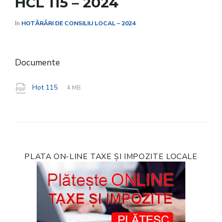
HCL 115 – 2024
în
HOTĂRÂRI DE CONSILIU LOCAL – 2024
Documente
File
pdf
File
Hot 115
4 MB
extension:
size:
PLATA ON-LINE TAXE ȘI IMPOZITE LOCALE