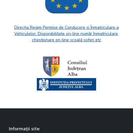
Direcția Regim Permise de Conducere și Înmatriculare a
Vehiculelor. Disponibilitate on-line număr înmatriculare,
chestionare on-line școală șoferi etc
Informații site