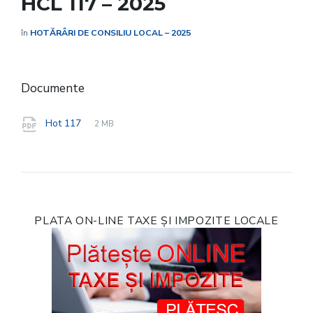
HCL 117 – 2025
în
HOTĂRÂRI DE CONSILIU LOCAL – 2025
Documente
File
pdf
File
Hot 117
2 MB
extension:
size:
PLATA ON-LINE TAXE ȘI IMPOZITE LOCALE