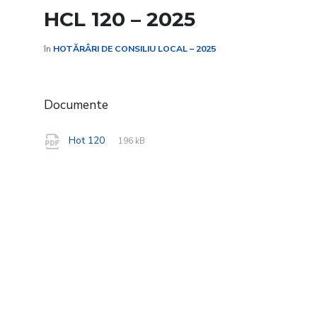
HCL 120 – 2025
în
HOTĂRÂRI DE CONSILIU LOCAL – 2025
Documente
File
pdf
File
Hot 120
196 kB
extension:
size: