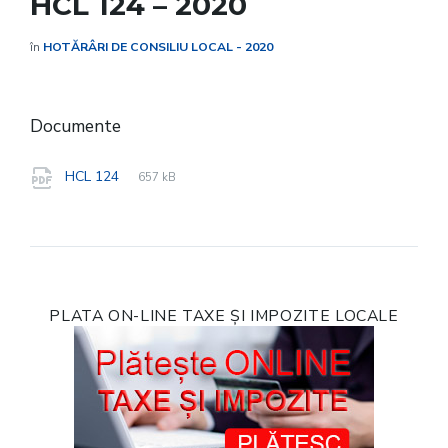
HCL 124 – 2020
în
HOTĂRÂRI DE CONSILIU LOCAL - 2020
Documente
File
pdf
File
HCL 124
657 kB
extension:
size:
PLATA ON-LINE TAXE ȘI IMPOZITE LOCALE