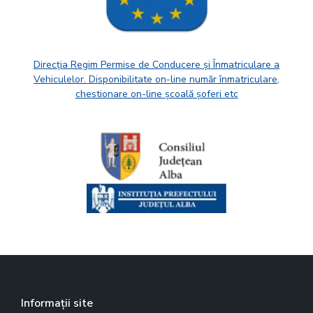
Direcția Regim Permise de Conducere și Înmatriculare a
Vehiculelor. Disponibilitate on-line număr înmatriculare,
chestionare on-line școală șoferi etc
Informații site