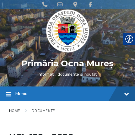
Skip
Skip
Skip
Phone
Email
Google
Facebook
to
to
to
content
main
footer
Number
Address
Maps
navigation
for
calling
Primăria Ocna Mureș
Informații, documente și noutăți
Meniu
HOME
DOCUMENTE