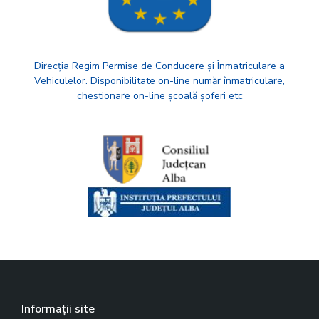
Direcția Regim Permise de Conducere și Înmatriculare a
Vehiculelor. Disponibilitate on-line număr înmatriculare,
chestionare on-line școală șoferi etc
Informații site