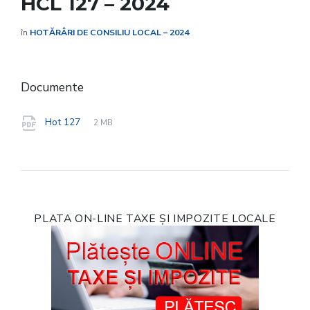
HCL 127 – 2024
în
HOTĂRÂRI DE CONSILIU LOCAL – 2024
Documente
File
pdf
File
Hot 127
2 MB
extension:
size:
PLATA ON-LINE TAXE ȘI IMPOZITE LOCALE