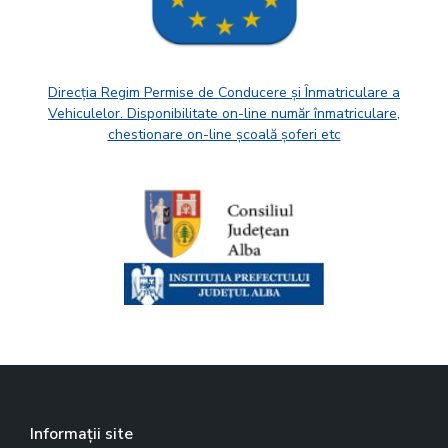
Direcția Regim Permise de Conducere și Înmatriculare a
Vehiculelor. Disponibilitate on-line număr înmatriculare,
chestionare on-line școală șoferi etc
Informații site