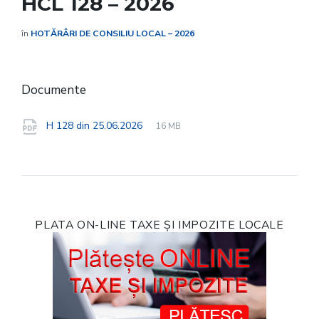
HCL 128 – 2026
în
HOTĂRÂRI DE CONSILIU LOCAL – 2026
Documente
File
pdf
File
H 128 din 25.06.2026
16 MB
extension:
size:
PLATA ON-LINE TAXE ȘI IMPOZITE LOCALE