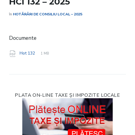
HCl 132 – 2025
în
HOTĂRÂRI DE CONSILIU LOCAL – 2025
Documente
File
pdf
File
Hot 132
1 MB
extension:
size:
PLATA ON-LINE TAXE ȘI IMPOZITE LOCALE