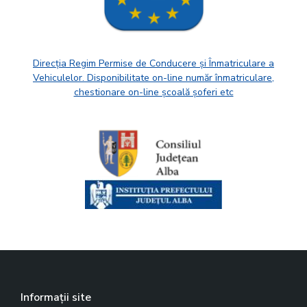
Direcția Regim Permise de Conducere și Înmatriculare a
Vehiculelor. Disponibilitate on-line număr înmatriculare,
chestionare on-line școală șoferi etc
Informații site