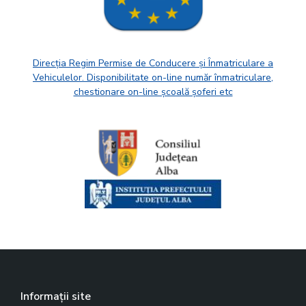
Direcția Regim Permise de Conducere și Înmatriculare a
Vehiculelor. Disponibilitate on-line număr înmatriculare,
chestionare on-line școală șoferi etc
Informații site