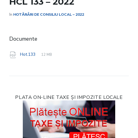
HCL 133 – 2022
în
HOTĂRÂRI DE CONSILIU LOCAL – 2022
Documente
File
pdf
File
Hot.133
12 MB
extension:
size:
PLATA ON-LINE TAXE ȘI IMPOZITE LOCALE