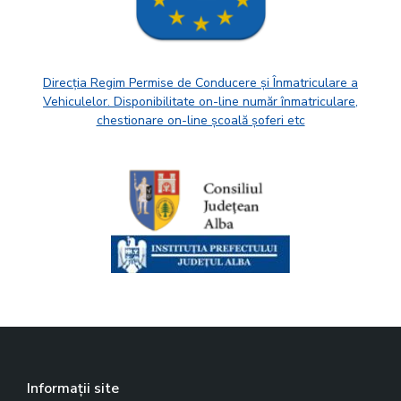
Direcția Regim Permise de Conducere și Înmatriculare a
Vehiculelor. Disponibilitate on-line număr înmatriculare,
chestionare on-line școală șoferi etc
Informații site