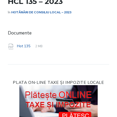
HCL 135 – 2023
în
HOTĂRÂRI DE CONSILIU LOCAL – 2023
Documente
File
pdf
File
Hot 135
2 MB
extension:
size:
PLATA ON-LINE TAXE ȘI IMPOZITE LOCALE