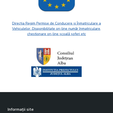
Direcția Regim Permise de Conducere și Înmatriculare a
Vehiculelor. Disponibilitate on-line număr înmatriculare,
chestionare on-line școală șoferi etc
Informații site