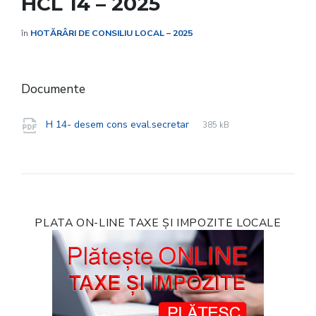
HCL 14 – 2025
în
HOTĂRÂRI DE CONSILIU LOCAL – 2025
Documente
File
pdf
File
H 14- desem cons eval.secretar
385 kB
extension:
size:
PLATA ON-LINE TAXE ȘI IMPOZITE LOCALE