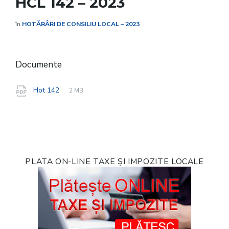
HCL 142 – 2023
în
HOTĂRÂRI DE CONSILIU LOCAL – 2023
Documente
File
pdf
File
Hot 142
2 MB
extension:
size:
PLATA ON-LINE TAXE ȘI IMPOZITE LOCALE