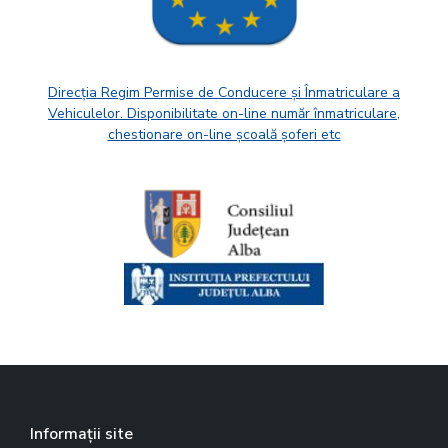
Direcția Regim Permise de Conducere și Înmatriculare a
Vehiculelor. Disponibilitate on-line număr înmatriculare,
chestionare on-line școală șoferi etc
Informații site