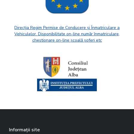
Direcția Regim Permise de Conducere și Înmatriculare a
Vehiculelor. Disponibilitate on-line număr înmatriculare,
chestionare on-line școală șoferi etc
Informații site