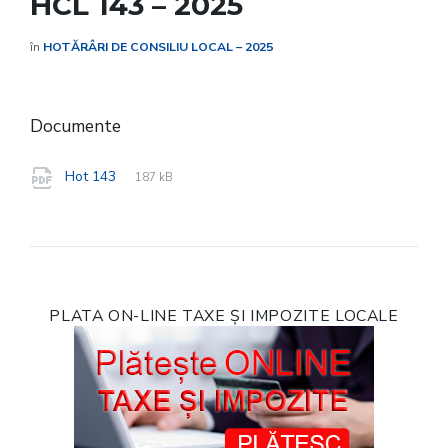
HCL 143 – 2025
în
HOTĂRÂRI DE CONSILIU LOCAL – 2025
Documente
File
pdf
File
Hot 143
187 kB
extension:
size:
PLATA ON-LINE TAXE ȘI IMPOZITE LOCALE