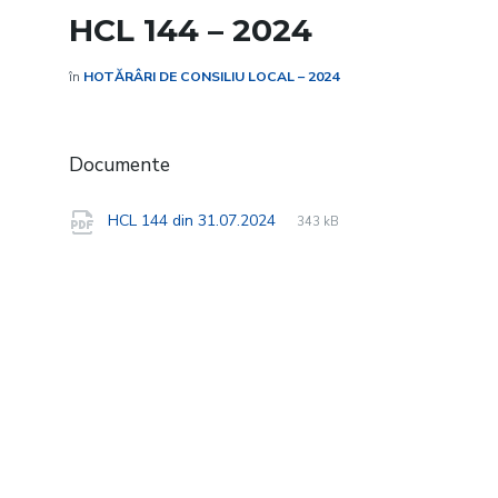
HCL 144 – 2024
în
HOTĂRÂRI DE CONSILIU LOCAL – 2024
Documente
File
pdf
File
HCL 144 din 31.07.2024
343 kB
extension:
size: