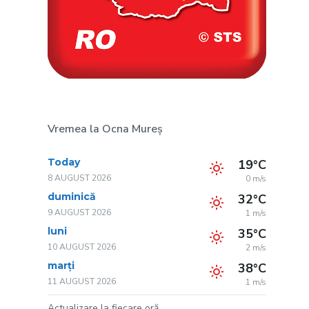
Vremea la Ocna Mureș
Today
19°C
8 AUGUST 2026
0 m/s
duminică
32°C
9 AUGUST 2026
1 m/s
luni
35°C
10 AUGUST 2026
2 m/s
marți
38°C
11 AUGUST 2026
1 m/s
Actualizare la fiecare oră.