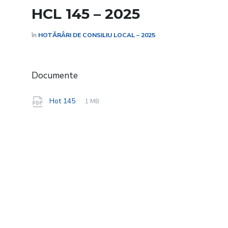
HCL 145 – 2025
în
HOTĂRÂRI DE CONSILIU LOCAL – 2025
Documente
File
pdf
File
Hot 145
1 MB
extension:
size: