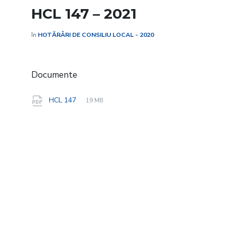
HCL 147 – 2021
în
HOTĂRÂRI DE CONSILIU LOCAL - 2020
Documente
File
pdf
File
HCL 147
19 MB
extension:
size: