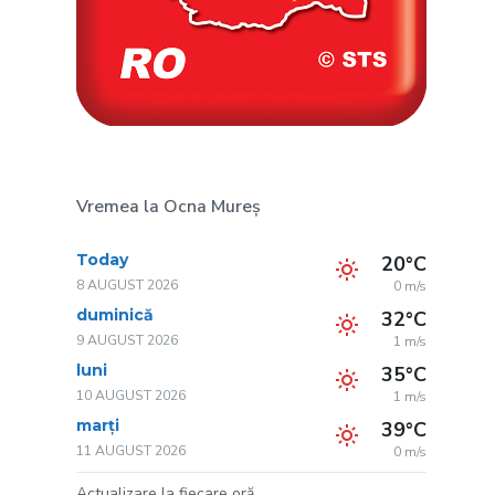
Vremea la Ocna Mureș
Today
20°C
8 AUGUST 2026
0 m/s
duminică
32°C
9 AUGUST 2026
1 m/s
luni
35°C
10 AUGUST 2026
1 m/s
marți
39°C
11 AUGUST 2026
0 m/s
Actualizare la fiecare oră.