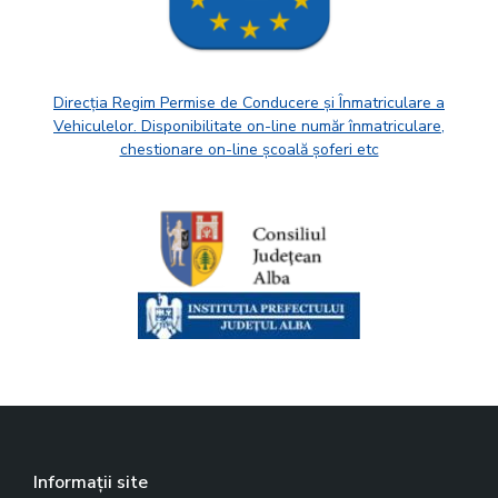
Direcția Regim Permise de Conducere și Înmatriculare a
Vehiculelor. Disponibilitate on-line număr înmatriculare,
chestionare on-line școală șoferi etc
Informații site