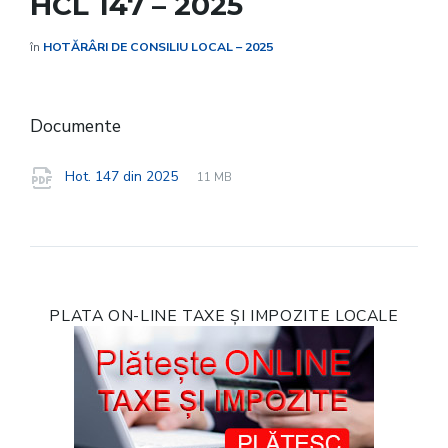
HCL 147 – 2025
în
HOTĂRÂRI DE CONSILIU LOCAL – 2025
Documente
File
pdf
File
Hot. 147 din 2025
11 MB
extension:
size:
PLATA ON-LINE TAXE ȘI IMPOZITE LOCALE