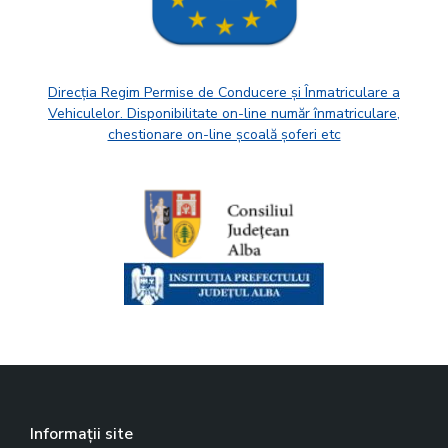
Direcția Regim Permise de Conducere și Înmatriculare a
Vehiculelor. Disponibilitate on-line număr înmatriculare,
chestionare on-line școală șoferi etc
Informații site