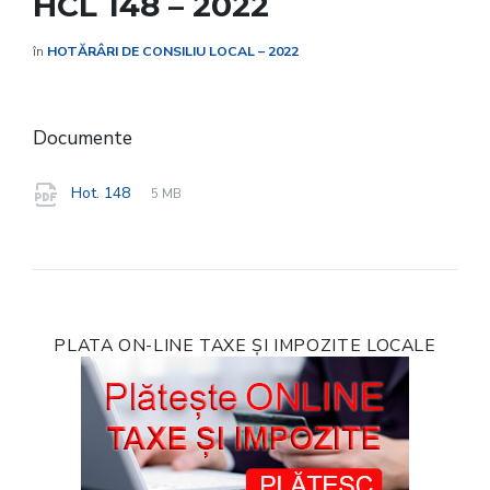
HCL 148 – 2022
în
HOTĂRÂRI DE CONSILIU LOCAL – 2022
Documente
File
pdf
File
Hot. 148
5 MB
extension:
size:
PLATA ON-LINE TAXE ȘI IMPOZITE LOCALE